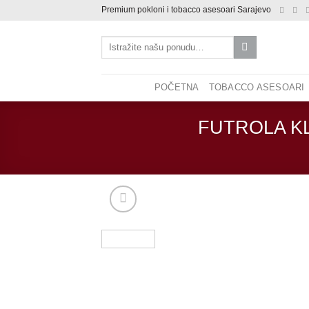
Skip
Premium pokloni i tobacco asesoari Sarajevo
to
Pretraži:
content
POČETNA
TOBACCO ASESOARI
FUTROLA K