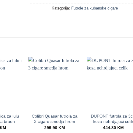
Kategorija:
Futrole za kubanske cigare
+
+
ica za lulu
Colibri Quasar futrola za
DUPONT futrola za 3c
na braon
3 cigare smedja hrom
koza nehrdjajuci celi
KM
299.90
KM
444.80
KM