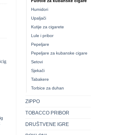
Futrole za kubanske cigare
Humidori
Upaljači
Kutije za cigarete
Lule i pribor
Pepeljare
Pepeljare za kubanske cigare
Setovi
Sjekači
Tabakere
Torbice za duhan
ZIPPO
+
+
TOBACCO PRIBOR
ig
FUTROLA ZA CIG
FUTROLA ZA CIGARE
k
Camouflage KOZNA
CUBA 3 CIG
DRUŠTVENE IGRE
CRN
78.40
KM
88.60
KM