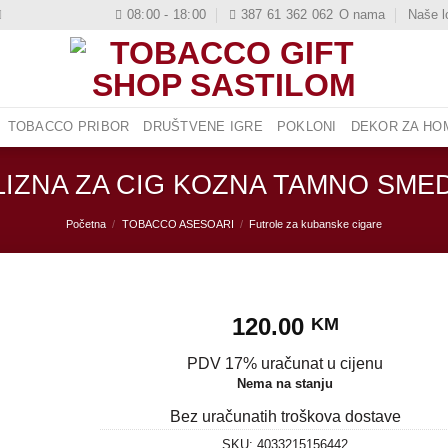
08:00 - 18:00
387 61 362 062
O nama
Naše l
TOBACCO PRIBOR
DRUŠTVENE IGRE
POKLONI
DEKOR ZA HOM
LIZNA ZA CIG KOZNA TAMNO SME
Početna
/
TOBACCO ASESOARI
/
Futrole za kubanske cigare
120.00
KM
PDV 17% uračunat u cijenu
Nema na stanju
Bez uračunatih troškova dostave
SKU:
4033215156442