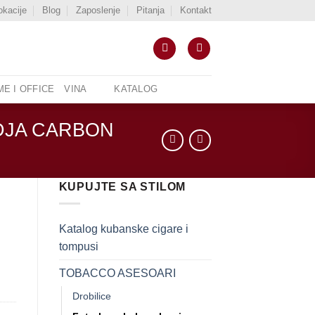
okacije
Blog
Zaposlenje
Pitanja
Kontakt
E I OFFICE
VINA
KATALOG
DJA CARBON
KUPUJTE SA STILOM
Katalog kubanske cigare i
tompusi
TOBACCO ASESOARI
Drobilice