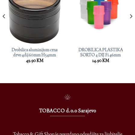
Drobilica aluminijum crna
DROBILICA PLASTIKA
drvo 4dij 60mm H54mm
SORTO 4 DIJ Fi 46mm
49.90
KM
14.90
KM
TOBACCO d.o.o Sarajevo
Tobacco & Gift Shop je pouzdano odredište za ljubitelje