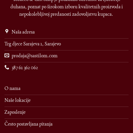
duhana, poznat po širokom izboru kvalitetnih proizvoda i
nepokolebljivoj predanosti zadovoljstvu kupaca.
Naša adresa
Trg djece Sarajeva 1, Sarajevo
prodaja@sastilom.com
387 61 362 062
O nama
Naše lokacije
Zaposlenje
Često postavljana pitanja