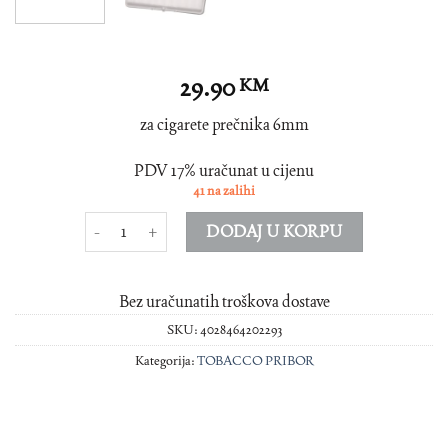
29.90
KM
za cigarete prečnika 6mm
PDV 17% uračunat u cijenu
41 na zalihi
DENICOTEA MUSTIKLA slim crna sa zl prstenom količina
DODAJ U KORPU
Bez uračunatih troškova dostave
SKU:
4028464202293
Kategorija:
TOBACCO PRIBOR