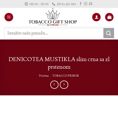
Skip
08:00 - 18:00
387 61 362 062
to
content
Pretraži:
DENICOTEA MUSTIKLA slim crna sa zl
prstenom
Početna
/
TOBACCO PRIBOR