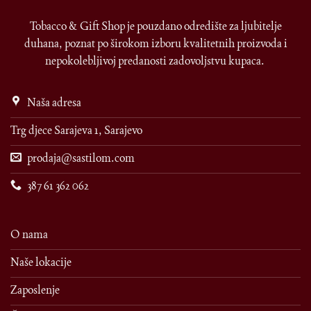
Tobacco & Gift Shop je pouzdano odredište za ljubitelje
duhana, poznat po širokom izboru kvalitetnih proizvoda i
nepokolebljivoj predanosti zadovoljstvu kupaca.
Naša adresa
Trg djece Sarajeva 1, Sarajevo
prodaja@sastilom.com
387 61 362 062
O nama
Naše lokacije
Zaposlenje