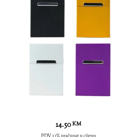
14.50
KM
PDV 17% uračunat u cijenu