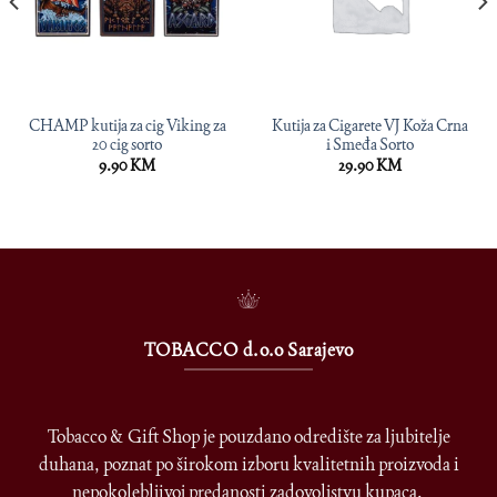
CHAMP kutija za cig Viking za
Kutija za Cigarete VJ Koža Crna
20 cig sorto
i Smeđa Sorto
9.90
KM
29.90
KM
TOBACCO d.o.o Sarajevo
Tobacco & Gift Shop je pouzdano odredište za ljubitelje
duhana, poznat po širokom izboru kvalitetnih proizvoda i
nepokolebljivoj predanosti zadovoljstvu kupaca.