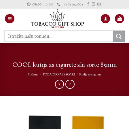
Skip
08:00 - 18:00
387 61 362 062
to
content
Pretraži:
COOL kutija za cigarete alu sorto 85mm
Početna
/
TOBACCO ASESOARI
/
Kutije za cigarete