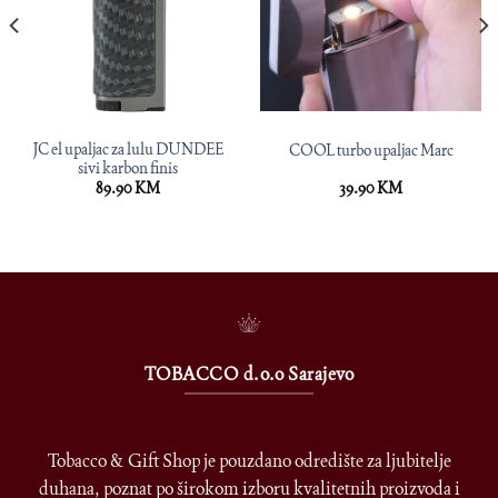
JC el upaljac za lulu DUNDEE
COOL turbo upaljac Marc
sivi karbon finis
89.90
KM
39.90
KM
TOBACCO d.o.o Sarajevo
Tobacco & Gift Shop je pouzdano odredište za ljubitelje
duhana, poznat po širokom izboru kvalitetnih proizvoda i