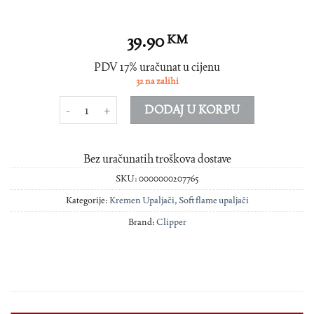
39.90
KM
PDV 17% uračunat u cijenu
32 na zalihi
CLIPPER upaljac kremen metal 207765 Lava količina
DODAJ U KORPU
Bez uračunatih troškova dostave
SKU:
0000000207765
Kategorije:
Kremen Upaljači
,
Soft flame upaljači
Brand:
Clipper