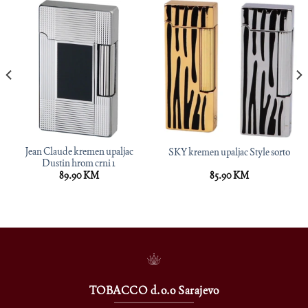
Jean Claude kremen upaljac
SKY kremen upaljac Style sorto
Dustin hrom crni 1
89.90
KM
85.90
KM
TOBACCO d.o.o Sarajevo