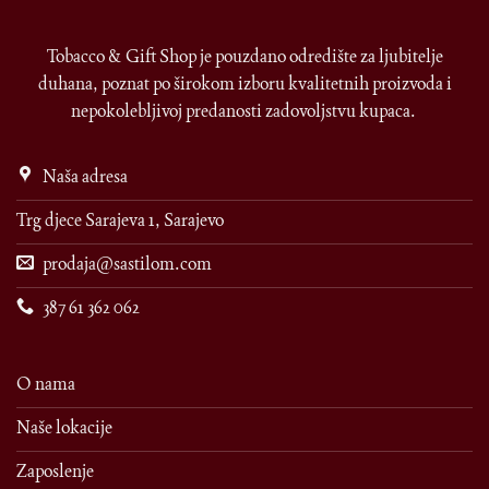
Tobacco & Gift Shop je pouzdano odredište za ljubitelje
duhana, poznat po širokom izboru kvalitetnih proizvoda i
nepokolebljivoj predanosti zadovoljstvu kupaca.
Naša adresa
Trg djece Sarajeva 1, Sarajevo
prodaja@sastilom.com
387 61 362 062
O nama
Naše lokacije
Zaposlenje