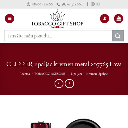
Skip
08:00 - 18:00
387 61 362 062
to
content
Pretraži:
CLIPPER upaljac kremen metal 207765 Lava
Početna
/
TOBACCO ASESOARI
/
Upaljači
/
Kremen Upaljači