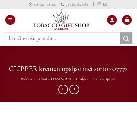
Skip
08:00 - 18:00
387 61 362 062
to
content
Pretraži:
CLIPPER kremen upaljac met sorto 207772
Početna
/
TOBACCO ASESOARI
/
Upaljači
/
Kremen Upaljači