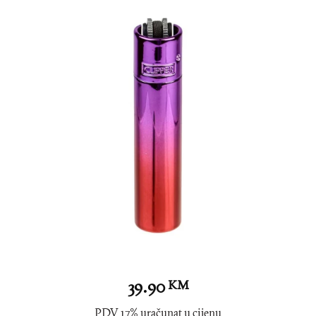
39.90
KM
PDV 17% uračunat u cijenu