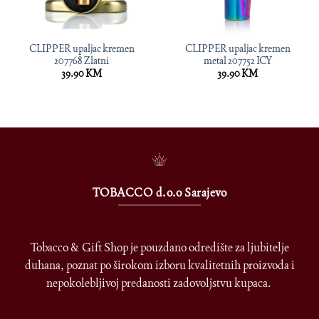
CLIPPER upaljac kremen
CLIPPER upaljac kremen
207768 Zlatni
metal 207752 ICY
39.90
KM
39.90
KM
TOBACCO d.o.o Sarajevo
Tobacco & Gift Shop je pouzdano odredište za ljubitelje
duhana, poznat po širokom izboru kvalitetnih proizvoda i
nepokolebljivoj predanosti zadovoljstvu kupaca.