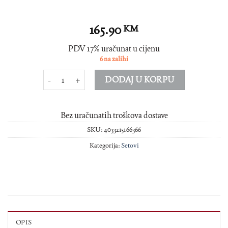
165.90
KM
PDV 17% uračunat u cijenu
6 na zalihi
Cigar set Cuba Flag pepeljara+ količina
DODAJ U KORPU
Bez uračunatih troškova dostave
SKU:
4033215166366
Kategorija:
Setovi
OPIS