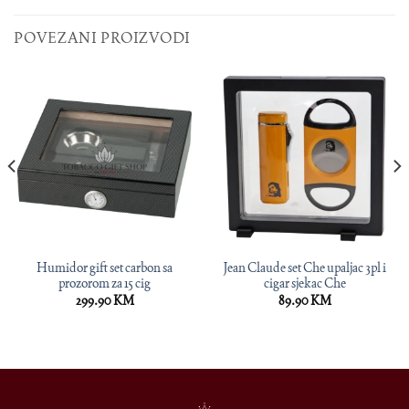
POVEZANI PROIZVODI
Humidor gift set carbon sa
Jean Claude set Che upaljac 3pl i
prozorom za 15 cig
cigar sjekac Che
299.90
KM
89.90
KM