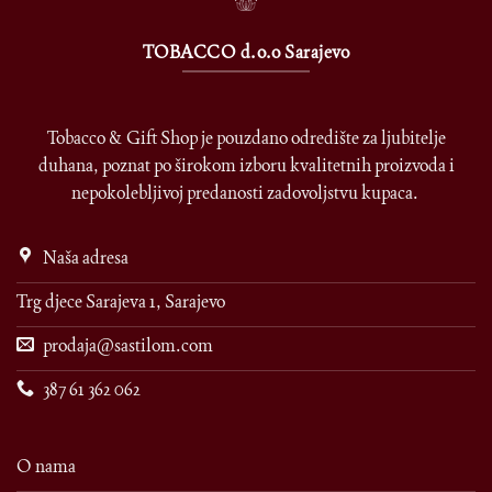
TOBACCO d.o.o Sarajevo
Tobacco & Gift Shop je pouzdano odredište za ljubitelje
duhana, poznat po širokom izboru kvalitetnih proizvoda i
nepokolebljivoj predanosti zadovoljstvu kupaca.
Naša adresa
Trg djece Sarajeva 1, Sarajevo
prodaja@sastilom.com
387 61 362 062
O nama