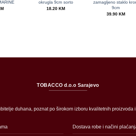
MARINE
okrugla 9cm sorto
zamagljeno staklo kr
9cm
KM
18.20
KM
39.90
KM
TOBACCO d.o.o Sarajevo
bitelje duhana, poznat po širokom izboru kvalitetnih proizvoda 
ama
Dostava robe i načini plaćanj