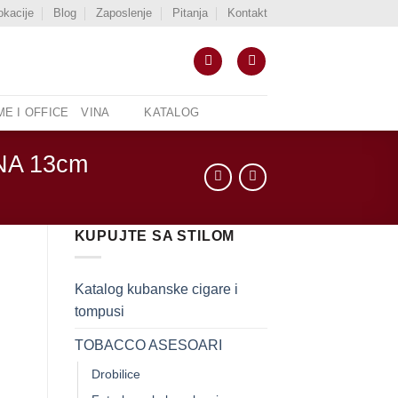
okacije
Blog
Zaposlenje
Pitanja
Kontakt
E I OFFICE
VINA
KATALOG
A 13cm
KUPUJTE SA STILOM
Katalog kubanske cigare i
tompusi
TOBACCO ASESOARI
Drobilice