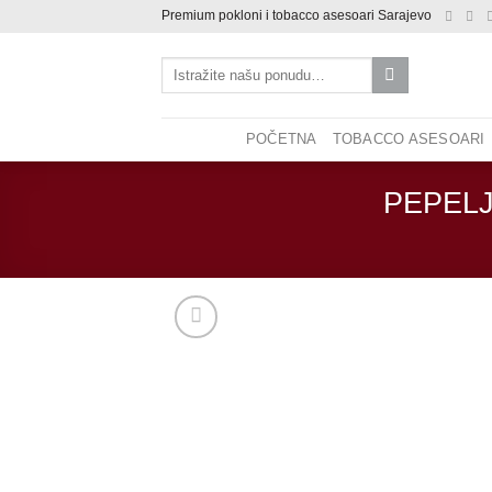
Skip
Premium pokloni i tobacco asesoari Sarajevo
to
Pretraži:
content
POČETNA
TOBACCO ASESOARI
PEPEL