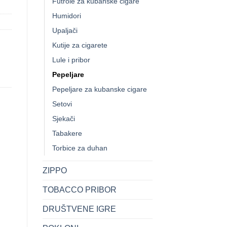
Futrole za kubanske cigare
Humidori
Upaljači
Kutije za cigarete
Lule i pribor
Pepeljare
Pepeljare za kubanske cigare
Setovi
Sjekači
Tabakere
Torbice za duhan
ZIPPO
TOBACCO PRIBOR
+
+
DRUŠTVENE IGRE
ATOMIC PEPELJARA
PEPELJARA VRTECA