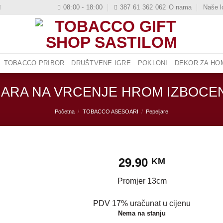
08:00 - 18:00
387 61 362 062
O nama
Naše l
TOBACCO PRIBOR
DRUŠTVENE IGRE
POKLONI
DEKOR ZA HOM
JARA NA VRCENJE HROM IZBOCEN
Početna
/
TOBACCO ASESOARI
/
Pepeljare
29.90
KM
Promjer 13cm
PDV 17% uračunat u cijenu
Nema na stanju