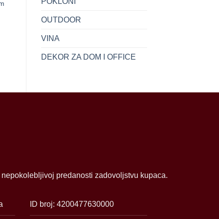
POKLONI
om
JEANS
CRNA MAT 13cm
6.90
KM
34.90
KM
OUTDOOR
VINA
DEKOR ZA DOM I OFFICE
i nepokolebljivoj predanosti zadovoljstvu kupaca.
a
ID broj: 4200477630000