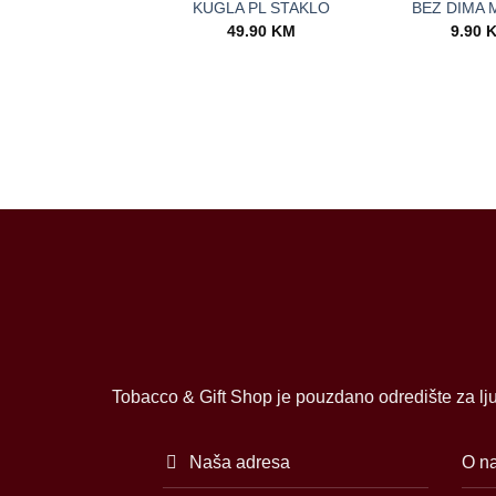
KUGLA PL STAKLO
BEZ DIMA 
49.90
KM
9.90
Tobacco & Gift Shop je pouzdano odredište za lju
Naša adresa
O n