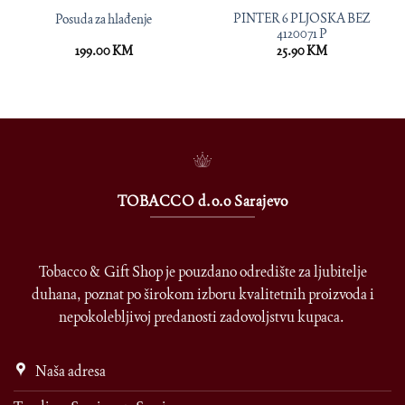
PINTER 6 PLJOSKA BEZ
Posuda za hlađenje
4120071 P
199.00
KM
25.90
KM
TOBACCO d.o.o Sarajevo
Tobacco & Gift Shop je pouzdano odredište za ljubitelje
duhana, poznat po širokom izboru kvalitetnih proizvoda i
nepokolebljivoj predanosti zadovoljstvu kupaca.
Naša adresa