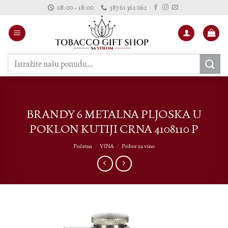
Skip
08:00 - 18:00
387 61 362 062
to
content
Pretraži:
BRANDY 6 METALNA PLJOSKA U
POKLON KUTIJI CRNA 4108110 P
Početna
/
VINA
/
Pribor za vino