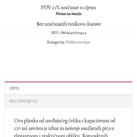
PDV 17% uračunat u cijenu
Nema na stanju
Bez uračunatih troškova dostave
SKU:
8605040073414
Kategorija:
Pribor za vino
OPIS
RECENZIJE (0)
Ova pljoska od nerđajućeg čelika s kapacitetom od
170 ml savršen je izbor za nošenje omiljenih pića u
elegantnom i praktičnom obliku. Kompaktnih