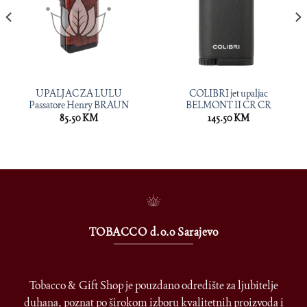
UPALJAC ZA LULU
COLIBRI jet upaljac
Passatore Henry BRAUN
BELMONT II CR CR
85.50
KM
145.50
KM
TOBACCO d.o.o Sarajevo
Tobacco & Gift Shop je pouzdano odredište za ljubitelje
duhana, poznat po širokom izboru kvalitetnih proizvoda i