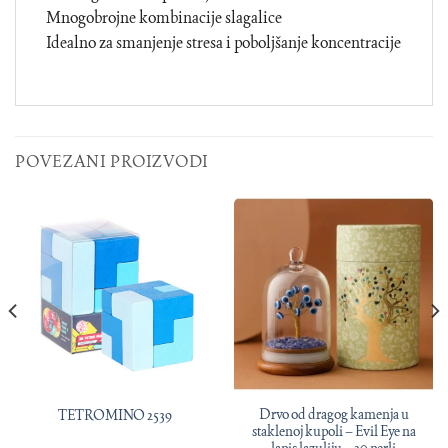
Mnogobrojne kombinacije slagalice
Idealno za smanjenje stresa i poboljšanje koncentracije
POVEZANI PROIZVODI
Drvo od dragog kamenja u
TETROMINO 2539
staklenoj kupoli – Evil Eye na
lapis lazuliju – 20 perli