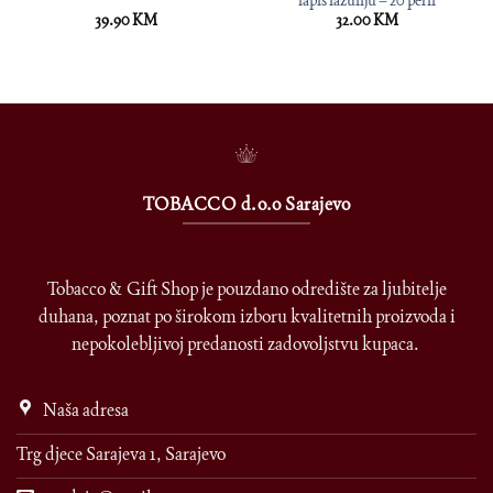
39.90
KM
32.00
KM
TOBACCO d.o.o Sarajevo
Tobacco & Gift Shop je pouzdano odredište za ljubitelje
duhana, poznat po širokom izboru kvalitetnih proizvoda i
nepokolebljivoj predanosti zadovoljstvu kupaca.
Naša adresa
Trg djece Sarajeva 1, Sarajevo