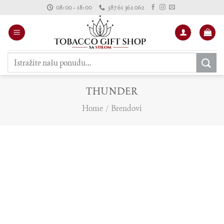
Skip
08:00 - 18:00
387 61 362 062
to
content
Pretraži:
THUNDER
Home
/
Brendovi