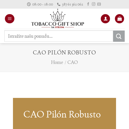
Skip
08:00 - 18:00
387 61 362 062
to
content
Pretraži:
CAO PILÓN ROBUSTO
Home
/
CAO
CAO Pilón Robusto