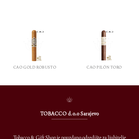
CAO GOLD ROBUSTO
CAO PILÓN TORO
TOBACCO d.o.o Sarajevo
Tobacco & Gift Shop je pouzdano odredište za ljubitelje