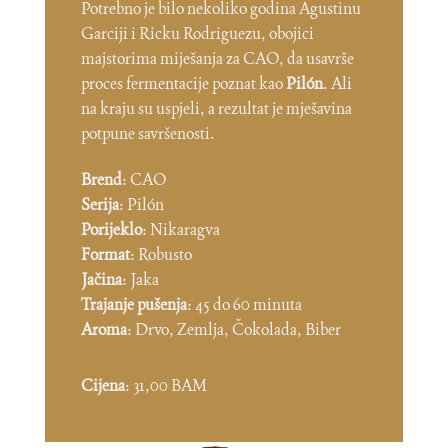
Potrebno je bilo nekoliko godina Agustinu
Garciji i Ricku Rodriguezu, obojici
majstorima miješanja za CAO, da usavrše
proces fermentacije poznat kao
Pilón
. Ali
na kraju su uspjeli, a rezultat je mješavina
potpune savršenosti.
Brend
: CAO
Serija
: Pilón
Porijeklo
: Nikaragva
Format
: Robusto
Jačina
: Jaka
Trajanje pušenja
: 45 do 60 minuta
Aroma
: Drvo, Zemlja, Čokolada, Biber
Cijena
: 31,00 BAM